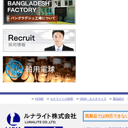
≫
HOME
≫
ルナライトの技術
≫
OEM・カスタマイズ
≫
製品紹介
既製品では対応できな