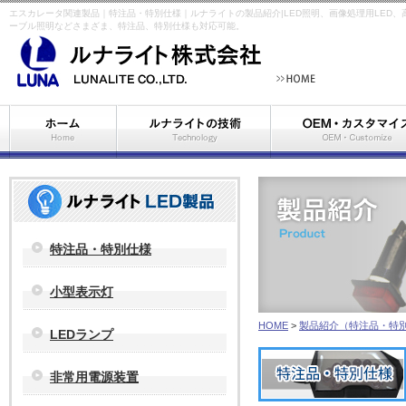
エスカレータ関連製品｜特注品・特別仕様｜ルナライトの製品紹介|LED照明、画像処理用LED
ーブル照明などさまざま、特注品、特別仕様も対応可能。
特注品・特別仕様
小型表示灯
HOME
>
製品紹介（特注品・特
LEDランプ
非常用電源装置