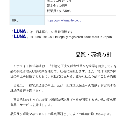
設立：1989年5月
資本金：1億円
従業員：約230名
URL
https://www.lunalite.co.jp
『
』は、日本国内での登録商標です。
『
』 is Luna Lite Co.,Ltd.legally registered trade-mark in Japan.
ルナライト株式会社 は、『創意と工夫で独創性豊かな企業を目指して』
品の製造管理及び販売業を通じて、社会に貢献します。また、地球環境の保
境の向上を目指すとともに、次世代に住み良い豊かな社会を残すことを約束
当社は、「顧客満足度の向上」及び「地球環境保全への貢献」を実現する
継続的改善を図ります。
事業活動のすべての場面で関連法規制及び当社が同意するその他の要求事
製品・サービスを提供します。
品質及び環境マネジメントの重点課題として以下の事項に取り組みます。