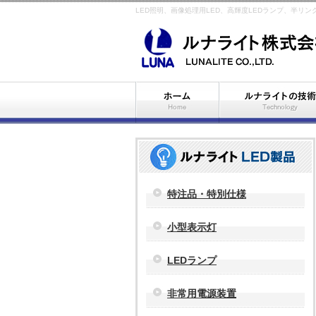
LED照明、画像処理用LED、高輝度LEDランプ、半リ
特注品・特別仕様
小型表示灯
LEDランプ
非常用電源装置