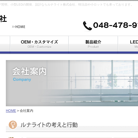
ング照明、小型LEDの開発、設計ならルナライト株式会社、特注品や小ロットでも承っております。
特注品・特別仕様
小型表示灯
LEDランプ
非常用電源装置
HOME
> 会社案内