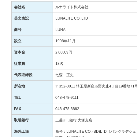
会社名
ルナライト株式会社
英文表記
LUNALITE CO.,LTD
商号
LUNA
設立
1998年11月
資本金
2,000万円
従業員
18名
代表取締役
七森 正史
所在地
〒352-0011 埼玉県新座市野火止4丁目19番地71
TEL
048-478-9111
FAX
048-478-8882
取引銀行
三菱UFJ銀行 大塚支店
海外工場
商号：LUNALITE CO.,(BD)LTD（バングラデシュ