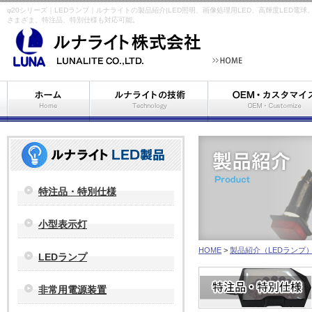
φ20シリーズ｜LEDランプ｜ルナライトの製品紹介|LED照明、画像処理用LED、高輝度LE
さまざま、特注品、特別仕様も対応可能。
特注品・特別仕様
小型表示灯
HOME
>
製品紹介（LEDランプ
LEDランプ
非常用電源装置