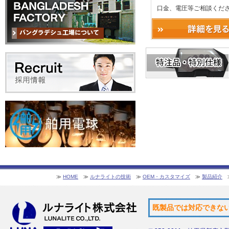
口金、電圧等ご相談くだ
≫
HOME
≫
ルナライトの技術
≫
OEM・カスタマイズ
≫
製品紹介
既製品では対応できな