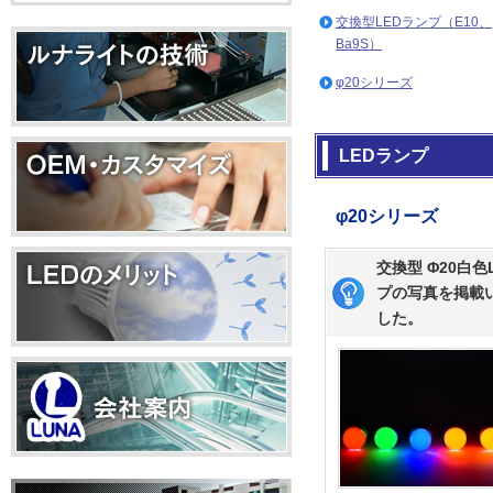
交換型LEDランプ（E10、
Ba9S）
φ20シリーズ
LEDランプ
φ20シリーズ
交換型 Φ20白色
プの写真を掲載
した。